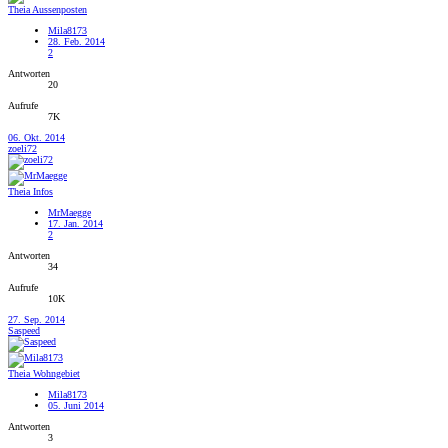
Theia Aussenposten
Mila8173
28. Feb. 2014
2
Antworten
20
Aufrufe
7K
06. Okt. 2014
zoeli72
Theia Infos
MrMaegge
17. Jan. 2014
2
Antworten
34
Aufrufe
10K
27. Sep. 2014
Saspeed
Theia Wohngebiet
Mila8173
05. Juni 2014
Antworten
3