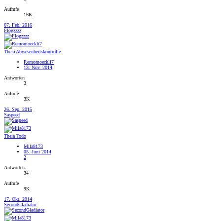
Aufrufe
16K
07. Feb. 2016
Flogzzzz
Theia Abwesenheitskontrolle
Remomoeckli7
13. Nov. 2014
Antworten
3
Aufrufe
3K
26. Sep. 2015
Saspeed
Theia Todo
Mila8173
05. Juni 2014
2
Antworten
34
Aufrufe
9K
17. Okt. 2014
SecondGladiator