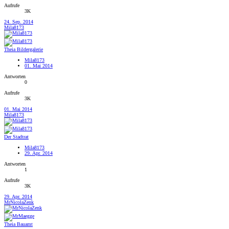
Aufrufe
3K
24. Sep. 2014
Mila8173
Theia Bildergalerie
Mila8173
01. Mai 2014
Antworten
0
Aufrufe
3K
01. Mai 2014
Mila8173
Der Stadtrat
Mila8173
29. Apr. 2014
Antworten
1
Aufrufe
3K
29. Apr. 2014
MrNicolaZenk
Theia Bauamt