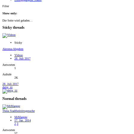
Filter
Show only:
Die Seite wird geladen…
Sticky threads
Sticky
Akroma-Abgaben
Yldron
28. Juli 2017
Antworten
1
Aufrufe
2K
28. Juli 2017
detig_iii
Normal threads
Theia Stadtbeitrittsgesuche
MrMaegge
17. Jan. 2014
2
3
Antworten
57