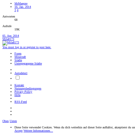
MrMaegge
16. Jan. 2014
3
4
Antworten
68
Aufrufe
19K
05. Apr. 2014
Mila8173
You must log in or register to post here.
Foren
Minecraft
Städte
Untergegangene Städte
Autodetect
Kontakt
Nutzungsbedingungen
Privacy Policy
Hilfe
RSS-Feed
Oben
Unten
Diese Seite verwendet Cookies. Wenn du dich weiterhin auf dieser Seite aufhältst, akzeptierst du 
Accept
Weitere Informationen…