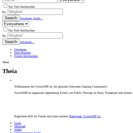
Nur Titel durchsuchen
By:
Search
Erweiterte Suche…
Nur Titel durchsuchen
By:
Search
Advanced…
Ungelesen
Neue Beiträge
Forum durchsuchen
Menü
Theia
Willkommen bei SwissSMP.ch, der grössten Schweizer Gaming Community!
SwissSMP.ch organisiert regelmässig Events wie Public Viewing im Kino, Pizzaessen und nimmt an
Registriere dich im Forum und
joine unseren
Teamspeak:
SwissSMP.ch.
Foren
Minecraft
Städte
Untergegangene Städte