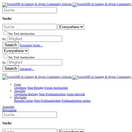
Suche
Nur Titel durchsuchen
By:
Search
Erweiterte Suche…
Nur Titel durchsuchen
By:
Search
Advanced…
Foren
Ungelesen
Neue Beiträge
Forum durchsuchen
Aktuelles
Ungelesene Beiträge
Neue Profilnachrichten
Letzte Aktivität
Mitglieder
Besucher online
Neue Profilnachrichten
Profilnachrichten suchen
Anmelden
Registrieren
Suche