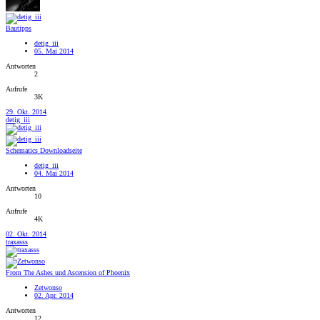
Bautipps
detig_iii
05. Mai 2014
Antworten
2
Aufrufe
3K
29. Okt. 2014
detig_iii
Schematics Downloadseite
detig_iii
04. Mai 2014
Antworten
10
Aufrufe
4K
02. Okt. 2014
traxasss
From The Ashes und Ascension of Phoenix
Zetwonso
02. Apr. 2014
Antworten
12