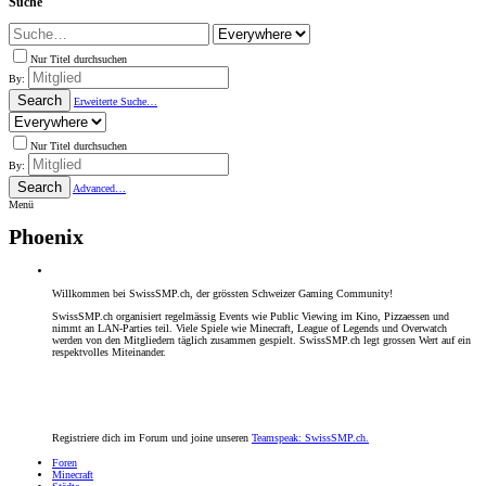
Suche
Nur Titel durchsuchen
By:
Search
Erweiterte Suche…
Nur Titel durchsuchen
By:
Search
Advanced…
Menü
Phoenix
Willkommen bei SwissSMP.ch, der grössten Schweizer Gaming Community!
SwissSMP.ch organisiert regelmässig Events wie Public Viewing im Kino, Pizzaessen und
nimmt an LAN-Parties teil. Viele Spiele wie Minecraft, League of Legends und Overwatch
werden von den Mitgliedern täglich zusammen gespielt. SwissSMP.ch legt grossen Wert auf ein
respektvolles Miteinander.
Registriere dich im Forum und
joine unseren
Teamspeak:
SwissSMP.ch.
Foren
Minecraft