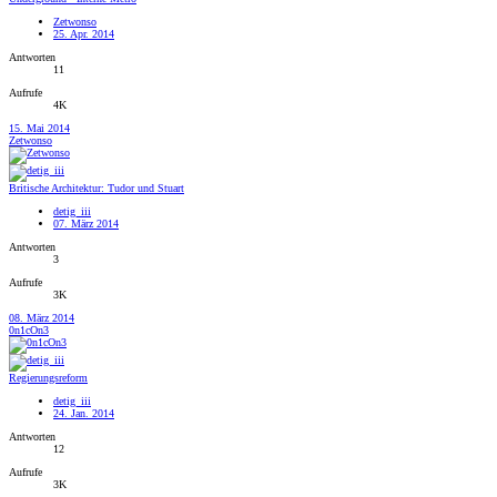
Zetwonso
25. Apr. 2014
Antworten
11
Aufrufe
4K
15. Mai 2014
Zetwonso
Britische Architektur: Tudor und Stuart
detig_iii
07. März 2014
Antworten
3
Aufrufe
3K
08. März 2014
0n1cOn3
Regierungsreform
detig_iii
24. Jan. 2014
Antworten
12
Aufrufe
3K