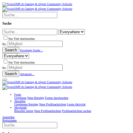
Suche
Nur Titel durchsuchen
By:
Search
Erweiterte Suche…
Nur Titel durchsuchen
By:
Search
Advanced…
Foren
Ungelesen
Neue Beiträge
Forum durchsuchen
Aktuelles
Ungelesene Beiträge
Neue Profilnachrichten
Letzte Aktivität
Mitglieder
Besucher online
Neue Profilnachrichten
Profilnachrichten suchen
Anmelden
Registrieren