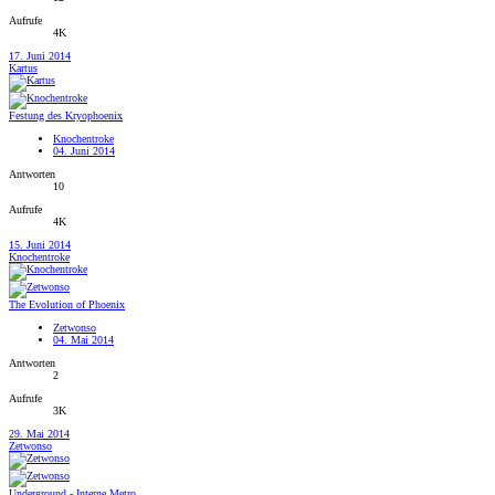
Aufrufe
4K
17. Juni 2014
Kartus
Festung des Kryophoenix
Knochentroke
04. Juni 2014
Antworten
10
Aufrufe
4K
15. Juni 2014
Knochentroke
The Evolution of Phoenix
Zetwonso
04. Mai 2014
Antworten
2
Aufrufe
3K
29. Mai 2014
Zetwonso
Underground - Interne Metro