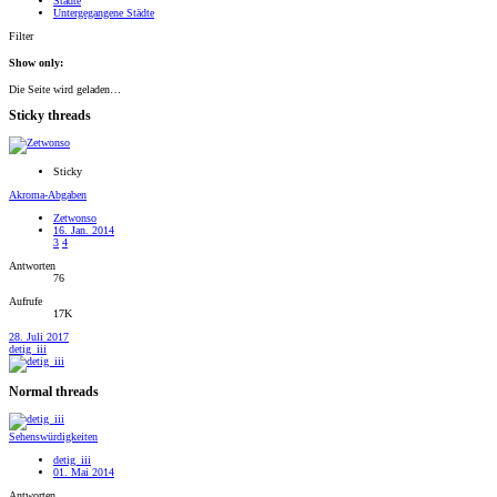
Städte
Untergegangene Städte
Filter
Show only:
Die Seite wird geladen…
Sticky threads
Sticky
Akroma-Abgaben
Zetwonso
16. Jan. 2014
3
4
Antworten
76
Aufrufe
17K
28. Juli 2017
detig_iii
Normal threads
Sehenswürdigkeiten
detig_iii
01. Mai 2014
Antworten