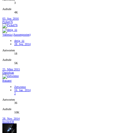
3
Aufrufe
4K
03. Apr. 2016
Pickel76
Vallesia (Aussenposten)
detig_iii
28. Apr. 2014
Antworten
18
Aufrufe
5K
25. März 2015
Danielsan
Bauamt
Zetwonso
16. Jan. 2014
2
Antworten
36
Aufrufe
10K
28. Nov. 2014
Inside438